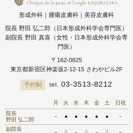
形成外科｜腫瘍皮膚科｜美容皮膚科
院長 野田 弘二郎（日本形成外科学会専門医）
副院長 野田 真喜（女性・日本形成外科学会専
門医）
〒162-0825
東京都新宿区神楽坂2-12-15 さわやビル2F
03-3513-8212
予約制
月
火
水
木
金
土
日祝
院長
－
●
●
●
●
●
－
野田 弘二郎
副院長
－
△
－
△
－
△
－